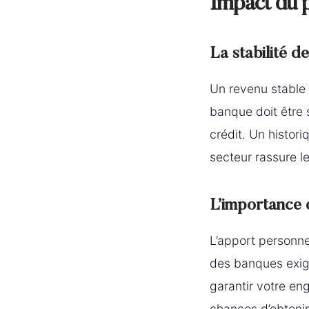
Impact du p
La stabilité d
Un revenu stable e
banque doit être 
crédit. Un histor
secteur rassure l
L’importance d
L’apport personne
des banques exige
garantir votre en
chances d’obtenir