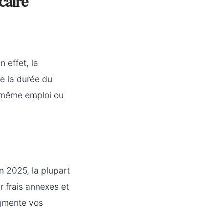
caire
n effet, la
e la durée du
e même emploi ou
n 2025, la plupart
r frais annexes et
ugmente vos