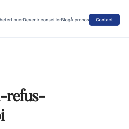
heter
Louer
Devenir conseiller
Blog
À propos
Contact
-refus-
i