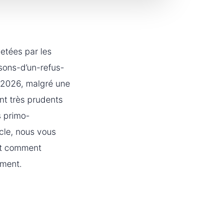
etées par les
sons-d’un-refus-
n 2026, malgré une
ent très prudents
s primo-
cle, nous vous
 et comment
ement.