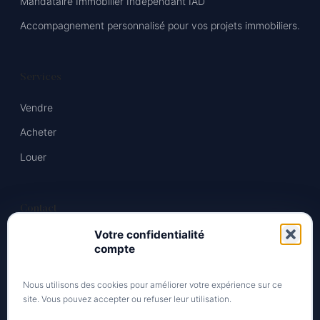
Mandataire Immobilier Indépendant IAD
Accompagnement personnalisé pour vos projets immobiliers.
Services
Vendre
Acheter
Louer
Contact
Votre confidentialité
06 XX XX XX XX
compte
Mathieu.ozon@iadfrance.fr
Nous utilisons des cookies pour améliorer votre expérience sur ce
site. Vous pouvez accepter ou refuser leur utilisation.
Horaires