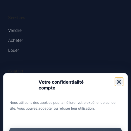
Services
Vendre
Acheter
Louer
Contact
Votre confidentialité
06 XX XX XX XX
compte
Mathieu.ozon@iadfrance.fr
Nous utilisons des cookies pour améliorer votre expérience sur ce
site. Vous pouvez accepter ou refuser leur utilisation.
Horaires
Lun - Ven : 9h - 19h