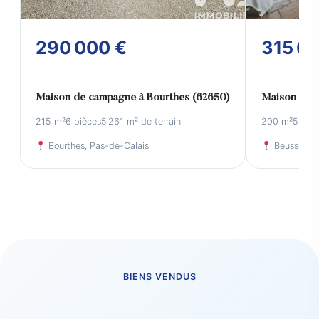
290 000 €
315 0
Maison de campagne à Bourthes (62650)
Maison à Be
215 m²
6 pièces
5 261 m² de terrain
200 m²
5 cha
Bourthes, Pas-de-Calais
Beussent, 
BIENS VENDUS