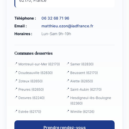
62170
,
France
Téléphone :
06 32 68 71 96
Email :
matthieu.ozon@iadfrance.fr
Horaires :
Lun-Sam 9h-19h
Communes desservies
Montreuil-sur-Mer (62170)
Samer (62830)
Doudeauville (62830)
Beussent (62170)
Zoteux (62650)
Alette (62650)
Preures (62650)
Saint-Aubin (62170)
Desvres (62240)
Hesdigneul-lès-Boulogne
(62360)
Estrée (62170)
Wimille (62126)
Prendre rendez-vous