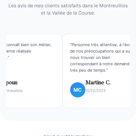
Les avis de mes clients satisfaits dans le Montreuillois
et la Vallée de la Course.
connaît bien son métier,
"Personne très attentive, à l'écoute
ente réalisée
de nos préoccupations qui a su
."
nous trouver un bien
correspondant à notre demande en
très peu de temps."
poun
Martine C.
MC
treuillois
10/12/2025